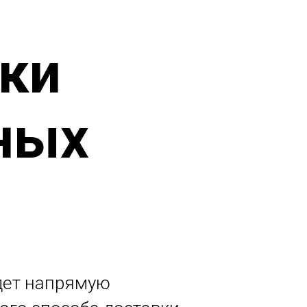
вки
ных
дет напрямую