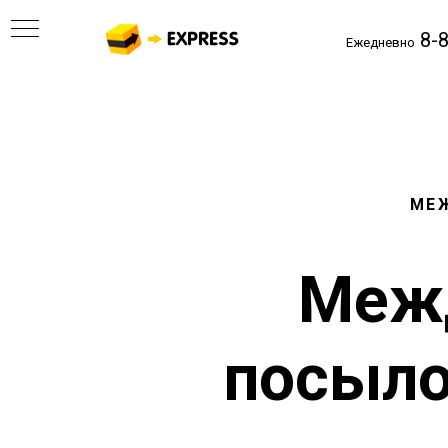
8-8
Ежедневно
МЕ
Межд
посыло