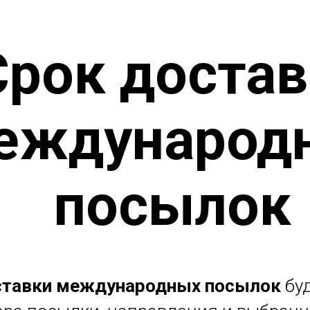
Срок доста
еждународ
посылок
ставки международных посылок
бу