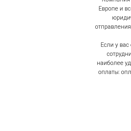
U
Европе и в
юридич
отправления
КА
Если у вас
сотрудни
наиболее уд
КА
оплаты: опл
тавки