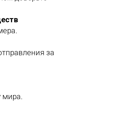
ществ
мера.
отправления за
 мира.