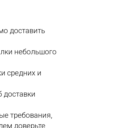
мо доставить
ылки небольшого
и средних и
б доставки
ые требования,
лем доверьте