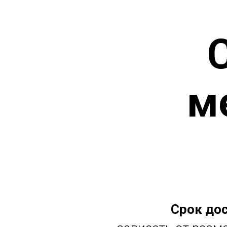
м
Срок до