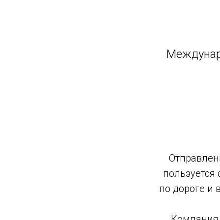
Междунар
ния
Отправлени
пользуется 
по дороге и 
Компания 