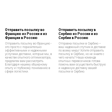
Отправить посылку во
Отправить посылку в
Францию из России и из
Сербию из России и из
Франции в Россию
Сербии в Россию
Отправить посылку во Францию -
Отправка посылки в Сербию –
это просто с поразительно
ваш надежный спутник в доставке
эффективными и надежными
по всему миру! Хотите отправить
услугами доставки, которые мы, в
посылку в Сербию, но не знаете с
качестве опытного оптимизатора,
чего начать? Наша команда
предлагем вам рассмотреть.
опытных перевозчиков готова
Благодаря нашему обширному
помочь вам осуществить быструю
опыту и глубокому пониманию в
и надежную доставку вашей
сфере логистики.
посылки в Сербию.