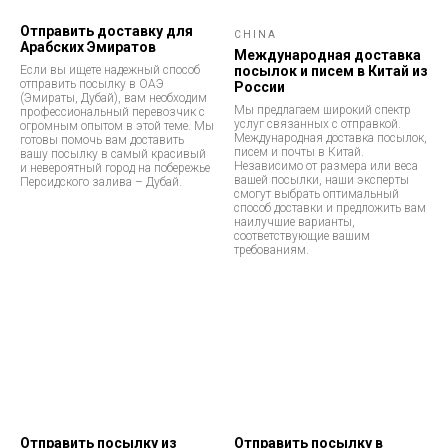
Отправить доставку для
CHINA
Арабских Эмиратов
Международная доставка
Если вы ищете надежный способ
посылок и писем в Китай из
отправить посылку в ОАЭ
России
(Эмираты, Дубай), вам необходим
Мы предлагаем широкий спектр
профессиональный перевозчик с
услуг связанных с отправкой.
огромным опытом в этой теме. Мы
Международная доставка посылок,
готовы помочь вам доставить
писем и почты в Китай.
вашу посылку в самый красивый
Независимо от размера или веса
и невероятный город на побережье
вашей посылки, наши эксперты
Персидского залива – Дубай.
смогут выбрать оптимальный
способ доставки и предложить вам
наилучшие варианты,
соответствующие вашим
требованиям.
Отправить посылку из
Отправить посылку в