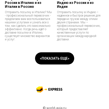
России в Италию и из
Индию из России и из
Италии в Россию
Индии
Отправить посылку в Италию? Мы
Отправить посылку в Индию –
- профессиональный перевозчик -
надежное и быстрое решение для
предлагаем вам воспользоваться
передачи грузов между этими
нашими услугами и узнать все о
двумя странами. Мы –
том, как сделать это максимально
профессиональный перевозчик,
эффективно. Когда речь идет о
который предоставляет
доставке посылки в Италию,
качественные услуги по
существует множество вариантов
организации международной
и услуг.
доставки.
«ПОКАЗАТЬ ЕЩЕ»
© world-avia.ru